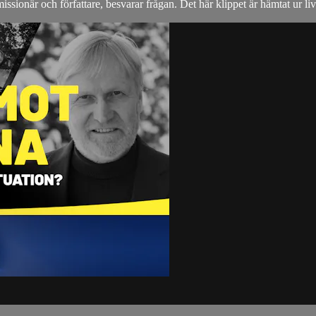
ssionär och författare, besvarar frågan. Det här klippet är hämtat ur l