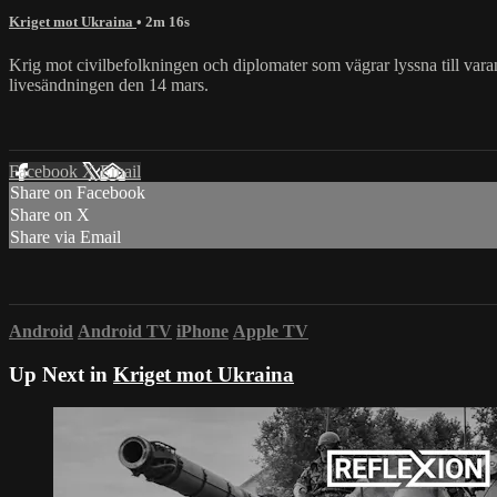
Kriget mot Ukraina
• 2m 16s
Krig mot civilbefolkningen och diplomater som vägrar lyssna till vara
livesändningen den 14 mars.
Facebook
X
Email
Share on Facebook
Share on X
Share via Email
Android
Android TV
iPhone
Apple TV
Up Next in
Kriget mot Ukraina