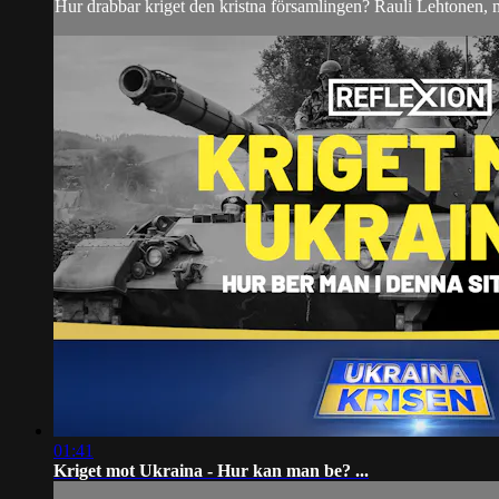
Hur drabbar kriget den kristna församlingen? Rauli Lehtonen, mi
01:41
Kriget mot Ukraina - Hur kan man be? ...