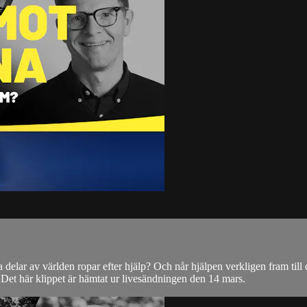
delar av världen ropar efter hjälp? Och når hjälpen verkligen fram till
 Det här klippet är hämtat ur livesändningen den 14 mars.