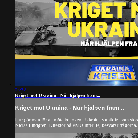
03:32
Kriget mot Ukraina - Når hjälpen fram...
Kriget mot Ukraina - Når hjälpen fram...
Hur gör man för att möta behoven i Ukraina samtidigt som stora 
Niclas Lindgren, Direktor på PMU Interlife, besvarar frågorna.