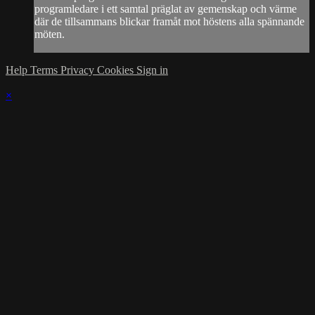
programledare i ett samtal präglat av gemenskap och värme
där de tillsammans blickar framåt mot höstens alla spännande
möten.
Help
Terms
Privacy
Cookies
Sign in
×