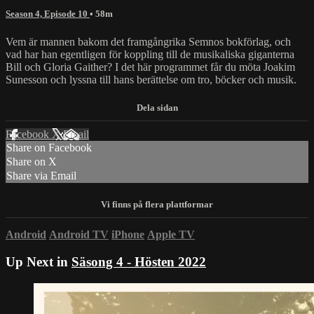
Season 4, Episode 10
• 58m
Vem är mannen bakom det framgångrika Semnos bokförlag, och
vad har han egentligen för koppling till de musikaliska giganterna
Bill och Gloria Gaither? I det här programmet får du möta Joakim
Sunesson och lyssna till hans berättelse om tro, böcker och musik.
Facebook
X
Email
Share on Facebook
Share on X
Share via Email
Android
Android TV
iPhone
Apple TV
Up Next in
Säsong 4 - Hösten 2022