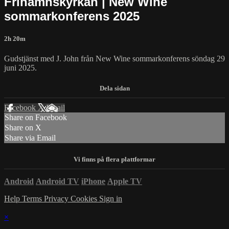
Frihamnskyrkan | New Wine
sommarkonferens 2025
2h 20m
Gudstjänst med J. John från New Wine sommarkonferens söndag 29
juni 2025.
Facebook
X
Email
Share on Facebook
Share on X
Share via Email
Android
Android TV
iPhone
Apple TV
Help
Terms
Privacy
Cookies
Sign in
×