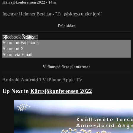
Kärrsjökonferensen 2022
• 14m
Ingemar Helmner Berättar - "En påskresa under jord"
Facebook
X
Email
Share on Facebook
Share on X
Share via Email
Android
Android TV
iPhone
Apple TV
Up Next in
Kärrsjökonferensen 2022