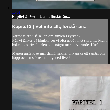
10:01
Kapitel 2 | Vet inte allt, förstår än...
Kapitel 2 | Vet inte allt, förstår än...
Varför talar vi så sällan om himlen i kyrkan?
När vi tänker på himlen, ser vi ofta uppåt, mot skyarna. Men i
boken beskrivs himlen som något mer närvarande. Hur?
Många unga idag mår dåligt, saknar vi kanske ett samtal om
hopp och en större mening med livet?