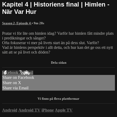
Kapitel 4 | Historiens final | Himlen -
När Var Hur
Season 2, Episode 4
• 9m 28s
Pratar vi för lite om himlen idag? Varför har himlen fått mindre plats
i predikningar och sånger?
Ofta fokuserar vi mer på livets start än på dess slut. Varför?
Vad är himlens perspektiv i allt detta, och hur kan det ge oss ett nytt
sätt att se på livet och döden?
Facebook
X
Email
Share on Facebook
Share on X
Share via Email
Android
Android TV
iPhone
Apple TV