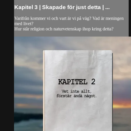
Kapitel 3 | Skapade för just detta | ...
Varifrån kommer vi och vart är vi på väg? Vad är meningen
med livet?
Hur står religion och naturvetenskap ihop kring detta?