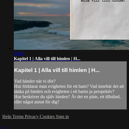
10:05
Kapitel 1 | Alla vill till himlen | H...
Kapitel 1 | Alla vill till himlen | H...
Vad händer när vi dör?
Hur förklarar man evigheten för ett barn? Vad innebär det att
tänka på himlen och evigheten i ett barns ja perspektiv?
Hur beskriver du själv himlen? Är det en plats, ett tillstånd,
eller något annat för dig?
Help
Terms
Privacy
Cookies
Sign in
×