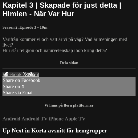
Kapitel 3 | Skapade för just detta |
Himlen - När Var Hur
Season 2, Episode 3
• 10m
Varifrån kommer vi och vart är vi på väg? Vad är meningen med
livet?
Hur står religion och naturvetenskap ihop kring detta?
Facebook
X
Email
Share on Facebook
Share on X
Share via Email
Android
Android TV
iPhone
Apple TV
Up Next in
Korta avsnitt för hemgrupper