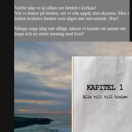
Varför talar vi så sällan om himlen i kyrkan?
När vi tänker på himlen, ser vi ofta uppåt, mot skyarna. Men i
boken beskrivs himlen som något mer närvarande. Hur?
Många unga idag mår dåligt, saknar vi kanske ett samtal om
hopp och en större mening med livet?