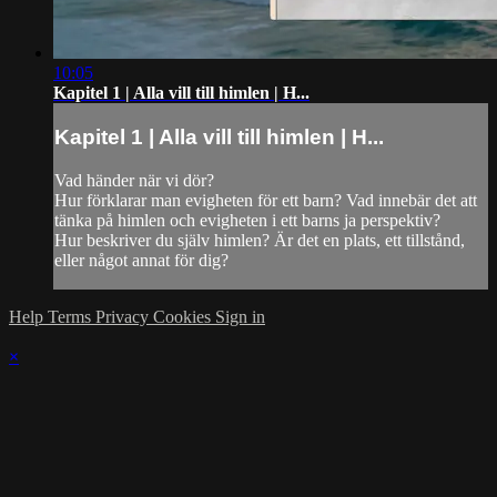
10:05
Kapitel 1 | Alla vill till himlen | H...
Kapitel 1 | Alla vill till himlen | H...
Vad händer när vi dör?
Hur förklarar man evigheten för ett barn? Vad innebär det att
tänka på himlen och evigheten i ett barns ja perspektiv?
Hur beskriver du själv himlen? Är det en plats, ett tillstånd,
eller något annat för dig?
Help
Terms
Privacy
Cookies
Sign in
×