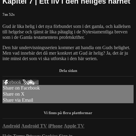
Kapitel 7 | Ett liv i den heliges närhet
7m 52s
Gud är lika helig i det nya förbundet som i det gamla, och kallelsen
till helgelse och tjänst är lika påtaglig i de Nytestamentliga breven
som i de Gamla testamentens profetskrifter.
Den här undervisningsserien kommer att handla om Guds helighet.
Men vad innebär det då mer konkret att Gud är helig? Ja, det är ju
inte minst det som vi ska utforska i den här serien.
Facebook
X
Email
Share on Facebook
Share on X
Share via Email
Android
Android TV
iPhone
Apple TV