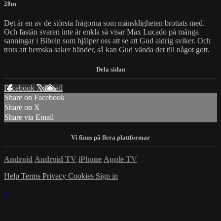
28m
Det är en av de största frågorna som mänskligheten brottats med.
Och fastän svaren inte är enkla så visar Max Lucado på många
sanningar i Bibeln som hjälper oss att se att Gud aldrig sviker. Och
trots att hemska saker händer, så kan Gud vända det till något gott.
Facebook
X
Email
Share on Facebook
Share on X
Share via Email
Android
Android TV
iPhone
Apple TV
Help
Terms
Privacy
Cookies
Sign in
×