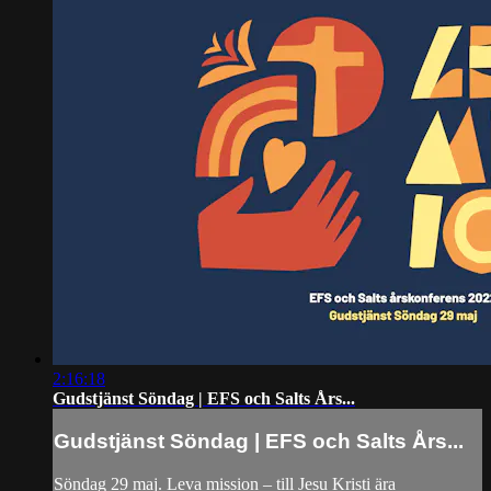
2:16:18
Gudstjänst Söndag | EFS och Salts Års...
Gudstjänst Söndag | EFS och Salts Års...
Söndag 29 maj. Leva mission – till Jesu Kristi ära