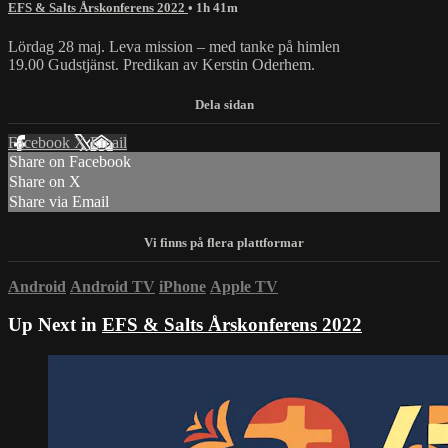
EFS & Salts Årskonferens 2022
• 1h 41m
Lördag 28 maj. Leva mission – med tanke på himlen
19.00 Gudstjänst. Predikan av Kerstin Oderhem.
Facebook
X
Email
Share on Facebook
Share on X
Share via Email
Android
Android TV
iPhone
Apple TV
Up Next in
EFS & Salts Årskonferens 2022