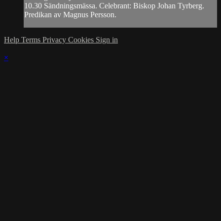
10.30 Sändningsmässa. Celebrant: Biskop Johan Tyrberg.
Predikan av Magnus Persson.
Help
Terms
Privacy
Cookies
Sign in
×