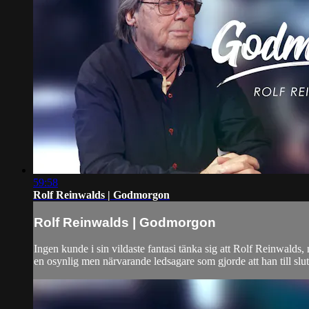
59:58
Rolf Reinwalds | Godmorgon
Rolf Reinwalds | Godmorgon
Ingen kunde i sin vildaste fantasi tänka sig att Rolf Reinwalds,
en osynlig men närvarande ledsagare som gjorde att han till slut hi