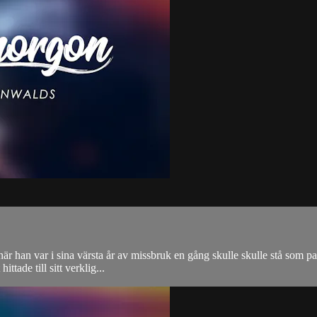
 när han var i sina värsta år av missbruk en gång skulle skulle stå som 
ttade till sitt verklig...