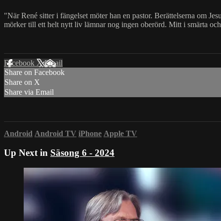
"När René sitter i fängelset möter han en pastor. Berättelserna om Je
mörker till ett helt nytt liv lämnar nog ingen oberörd. Mitt i smärta oc
Facebook
X
Email
Share on Facebook
Share on X
Share via Email
Android
Android TV
iPhone
Apple TV
Up Next in
Säsong 6 - 2024