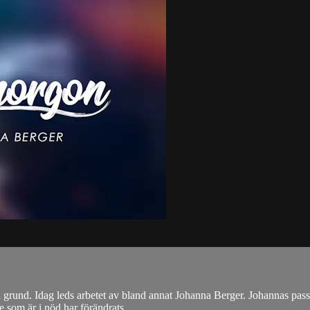
grund. Idag leds arbetet av bland annat Johanna Berger. Johannas passion
som är i nöd har förändrats ...