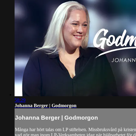
58:29
Johanna Berger | Godmorgon
Johanna Berger | Godmorgon
Många har hört talas om LP stiftelsen. Missbruksvård på kristen 
vad gör man inom LP-Verksamheten idag när hjälparbetet för de 