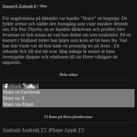
Season 6, Episode 6
• 58m
För ungdomarna på åttiotalet var bandet "Noice" ett begrepp. De
fyllde arenor och nådde den framgång som varje musiker drömde
om. För Peo Thyrén, en av bandets låtskrivare och profiler, blev
livsresan en helt annan än vad han drömt om som tonårsidol. På en
konsert i Småland möter han tjejen som kom att bli hans fru. Vad
han inte visste var att hon hade en personlig tro på Jesus . Ett
sökande fick till slut sitt svar. Idag många år senare är hans
övertygelse djupare och relationen till sin Herre viktigare än
någonsin.
Facebook
X
Email
Share on Facebook
Share on X
Share via Email
Android
Android TV
iPhone
Apple TV