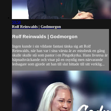
59:58
Rolf Reinwalds | Godmorgon
Rolf Reinwalds | Godmorgon
Ingen kunde i sin vildaste fantasi tänka sig att Rolf
Reinwalds, när han var i sina värsta år av missbruk en gång
skulle skulle stå som pastor i en Pingstkyrka. Hans livsresa är
häpnadsväckande och visar på en osynlig men närvarande
ledsagare som gjorde att han till slut hittade till sitt verklig...