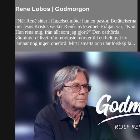
Rene Lobos | Godmorgon
"När René sitter i fängelset möter han en pastor. Berättelserna
om Jesus Kristus väcker Renés nyfikenhet. Frågan var; "Kan
Han rena mig, från allt som jag gjort?" Den oerhörda
vädningen i livet från mörkaste mörker till ett helt nytt liv
lämnar nog ingen oberörd. Mitt i smärta och utanförskap fa...