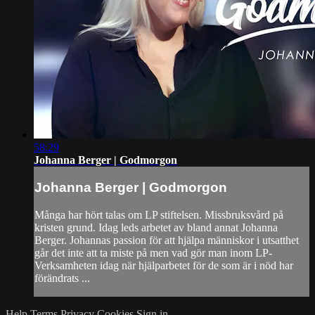
58:29
Johanna Berger | Godmorgon
Johanna Berger | Godmorgon
Många har hört talas om LP stiftelsen. Missbruksvård på
kristen grund. Idag leds arbetet av bland annat Johanna
Berger. Johannas passion för att hjälpa människor i utsatthet
går det inte att ta miste på men vad gör man inom LP-
Verksamheten idag när hjälparbetet för de som är i nöd har
förändrats ...
Help
Terms
Privacy
Cookies
Sign in