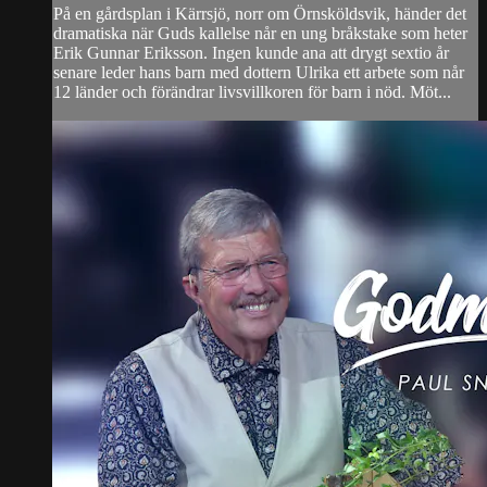
På en gårdsplan i Kärrsjö, norr om Örnsköldsvik, händer det
dramatiska när Guds kallelse når en ung bråkstake som heter
Erik Gunnar Eriksson. Ingen kunde ana att drygt sextio år
senare leder hans barn med dottern Ulrika ett arbete som når
12 länder och förändrar livsvillkoren för barn i nöd. Möt...