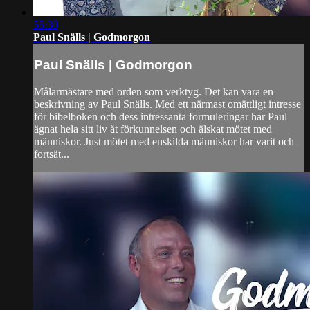
55:30
Paul Snälls | Godmorgon
Paul Snälls | Godmorgon
Målarmästare med orden som verktyg. Det kan vara en
beskrivning av Paul Snälls. Med ett närmast omättligt intresse
för bibelboken och dess intressanta formuleringar har Paul
ägnat hela sitt liv åt förkunnelsen och älskat mötet med
människor. Just mötet med enskilda människor har varit och
fortsät...