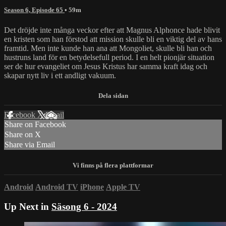
Season 6, Episode 65
• 59m
Det dröjde inte många veckor efter att Magnus Alphonce hade blivit
en kristen som han förstod att mission skulle bli en viktig del av hans
framtid. Men inte kunde han ana att Mongoliet, skulle bli han och
hustruns land för en betydelsefull period. I en helt pionjär situation
ser de hur evangeliet om Jesus Kristus har samma kraft idag och
skapar nytt liv i ett andligt vakuum.
Facebook
X
Email
Share on Facebook
Share on X
Share via Email
Android
Android TV
iPhone
Apple TV
Up Next in
Säsong 6 - 2024