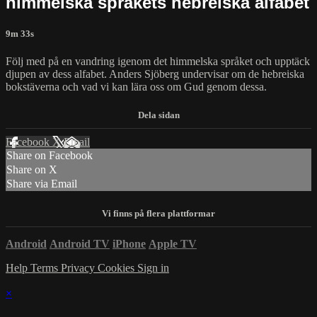
himmelska språkets hebreiska alfabet
9m 33s
Följ med på en vandring igenom det himmelska språket och upptäck
djupen av dess alfabet. Anders Sjöberg undervisar om de hebreiska
bokstäverna och vad vi kan lära oss om Gud genom dessa.
Facebook
X
Email
Share on Facebook
Share on X
Share via Email
Android
Android TV
iPhone
Apple TV
Help
Terms
Privacy
Cookies
Sign in
×