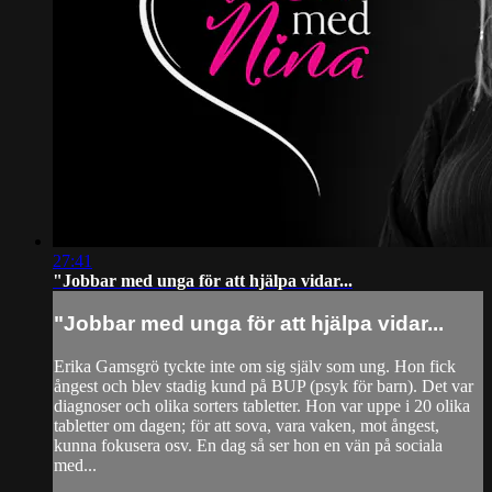
27:41
"Jobbar med unga för att hjälpa vidar...
"Jobbar med unga för att hjälpa vidar...
Erika Gamsgrö tyckte inte om sig själv som ung. Hon fick
ångest och blev stadig kund på BUP (psyk för barn). Det var
diagnoser och olika sorters tabletter. Hon var uppe i 20 olika
tabletter om dagen; för att sova, vara vaken, mot ångest,
kunna fokusera osv. En dag så ser hon en vän på sociala
med...