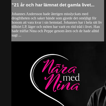
”21 år och har lämnat det gamla livet...
Johannes Andersson hade återigen misslyckats med
drogfriheten och saker hände som gjorde det omöjligt för
honom att vara kvar i sin hemstad. Johannes har i hela sitt liv
tillhört LP, läger och möten har varit en röd tråd i livet. Han
hade träffat Nina och Peppe genom åren och de hade alltid
sagt ...