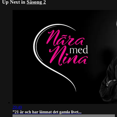
Up Next in
Säsong 2
29:49
”21 år och har lämnat det gamla livet...