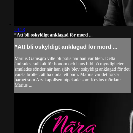
29:58
”Att bli oskyldigt anklagad för mord ...
”Att bli oskyldigt anklagad för mord ...
Marius Gamsgrö ville bli polis när han var liten. Detta
ändrades radikalt för honom och hans bild på myndigheter
smulades sönder när han själv blev oskyldigt anklagad för det
värsta brottet, att ha dödat ett barn. Marius var det första
barnet som Arvikapolisen utpekade som Kevins mördare.
Marius ...