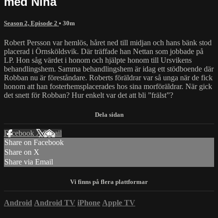
med Nina
Season 2, Episode 2
• 30m
Robert Persson var hemlös, håret ned till midjan och hans bänk stod
placerad i Örnsköldsvik. Där träffade han Nettan som jobbade på
LP. Hon såg värdet i honom och hjälpte honom till Ursvikens
behandlingshem. Samma behandlingshem är idag ett stödboende där
Robban nu är föreståndare. Roberts föräldrar var så unga när de fick
honom att han fosterhemsplacerades hos sina morföräldrar. När gick
det snett för Robban? Hur enkelt var det att bli ”frälst”?
Facebook
X
Email
Share on Facebook
Share on X
Share via Email
Android
Android TV
iPhone
Apple TV