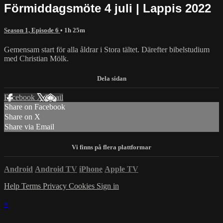
Förmiddagsmöte 4 juli | Lappis 2022
Season 1, Episode 6
• 1h 25m
Gemensam start för alla åldrar i Stora tältet. Därefter bibelstudium
med Christian Mölk.
Facebook
X
Email
Share on Facebook
Share on X
Share via Email
Android
Android TV
iPhone
Apple TV
Help
Terms
Privacy
Cookies
Sign in
×