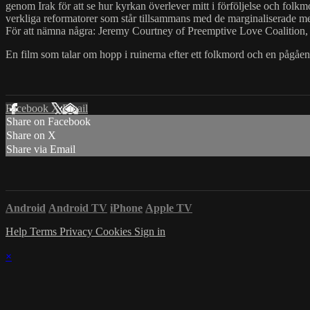
genom Irak för att se hur kyrkan överlever mitt i förföljelse och folkm
verkliga reformatorer som står tillsammans med de marginaliserade med r
För att nämna några: Jeremy Courtney of Preemptive Love Coalition
En film som talar om hopp i ruinerna efter ett folkmord och en pågåend
Facebook
X
Email
Share on Facebook
Share on X
Share via Email
Android
Android TV
iPhone
Apple TV
Help
Terms
Privacy
Cookies
Sign in
×