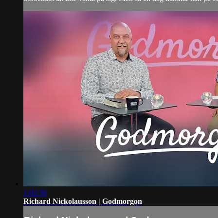
1:02:36
Richard Nickolausson | Godmorgon