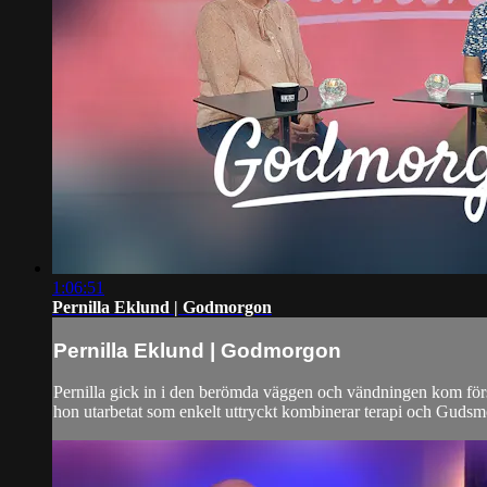
1:06:51
Pernilla Eklund | Godmorgon
Pernilla Eklund | Godmorgon
Pernilla gick in i den berömda väggen och vändningen kom förs
hon utarbetat som enkelt uttryckt kombinerar terapi och Gudsm