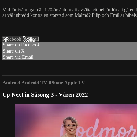
Vad får två unga män i 20-årsåldern att avsätta ett helt år för att gå 
är väl utbredd kontra en storstad som Malmö? Filip och Emil är bibelsk
Facebook
X
Email
Share on Facebook
Share on X
Share via Email
Android
Android TV
iPhone
Apple TV
Up Next in
Säsong 3 - Våren 2022