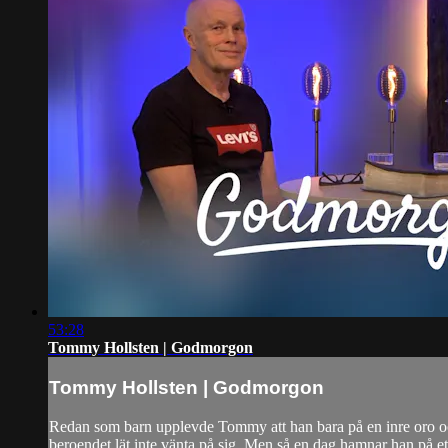
53:28
Tommy Hollsten | Godmorgon
Tommy Hollsten | Godmorgon
Redan som barn upplevde Tommy att han bara på en inre oro och 
beroendet lät inte vänta på sig. Men så en dag hamnar han på e