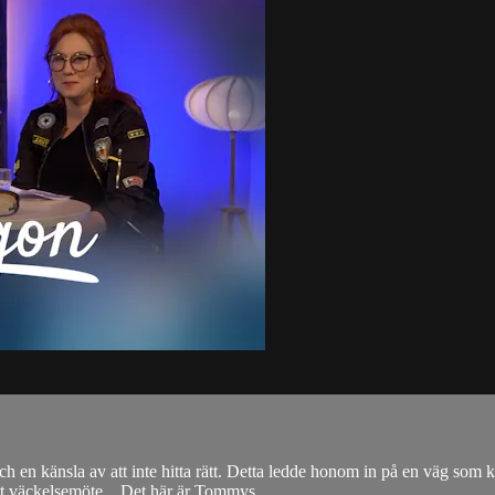
en känsla av att inte hitta rätt. Detta ledde honom in på en väg som k
tt väckelsemöte... Det här är Tommys...