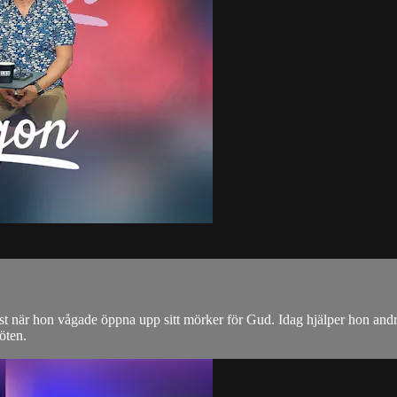
t när hon vågade öppna upp sitt mörker för Gud. Idag hjälper hon and
öten.