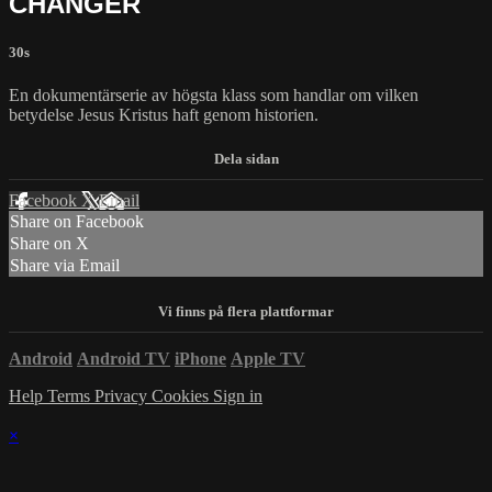
CHANGER
30s
En dokumentärserie av högsta klass som handlar om vilken
betydelse Jesus Kristus haft genom historien.
Facebook
X
Email
Share on Facebook
Share on X
Share via Email
Android
Android TV
iPhone
Apple TV
Help
Terms
Privacy
Cookies
Sign in
×