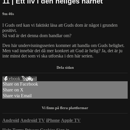
11 | Ett liv i den heliges närhet
9m 46s
I Guds ord kan vi faktiskt läsa att Guds dom är något i grunden
positivt.
Så vad är det denna dom handlar om?
Den här undervisningsserien kommer att handla om Guds helighet.
Men vad innebär det då mer konkret att Gud är helig? Ja, det är ju
inte minst det som vi ska utforska i den här serien.
Facebook
X
Email
Share on Facebook
Share on X
Share via Email
Android
Android TV
iPhone
Apple TV