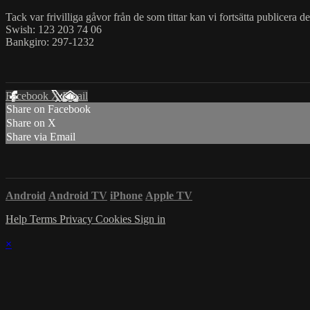
Tack var frivilliga gåvor från de som tittar kan vi fortsätta publicera d
Swish: 123 203 74 06
Bankgiro: 297-1232
Facebook
X
Email
Share on Facebook
Share on X
Share via Email
Android
Android TV
iPhone
Apple TV
Help
Terms
Privacy
Cookies
Sign in
×