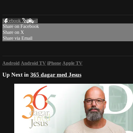
Facebook
X
Email
Share on Facebook
Share on X
Share via Email
Android
Android TV
iPhone
Apple TV
Up Next in
365 dagar med Jesus