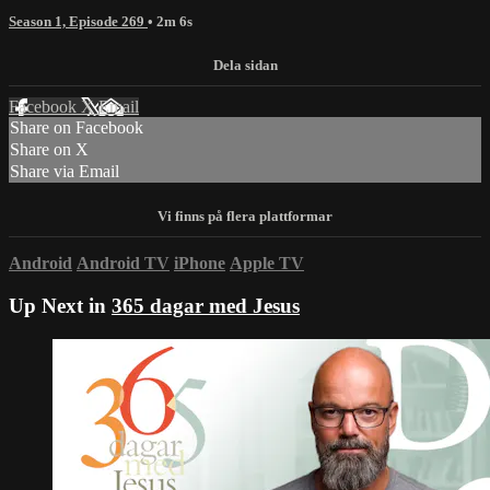
Season 1, Episode 269
• 2m 6s
Facebook
X
Email
Share on Facebook
Share on X
Share via Email
Android
Android TV
iPhone
Apple TV
Up Next in
365 dagar med Jesus