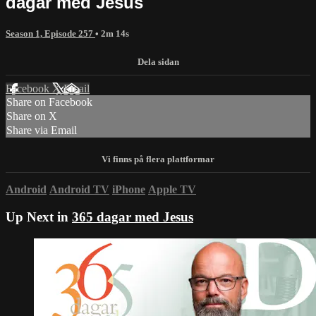
dagar med Jesus
Season 1, Episode 257
• 2m 14s
Facebook
X
Email
Share on Facebook
Share on X
Share via Email
Android
Android TV
iPhone
Apple TV
Up Next in
365 dagar med Jesus