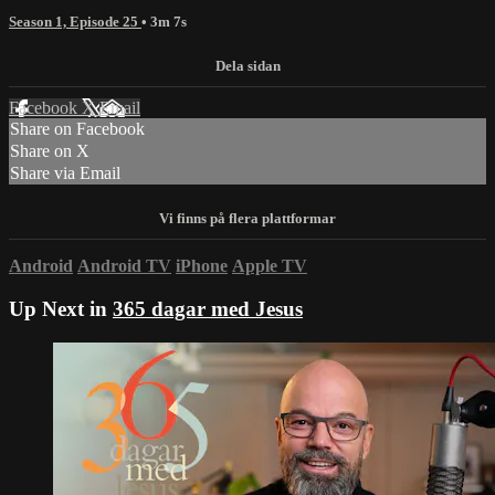
Season 1, Episode 25
• 3m 7s
Facebook
X
Email
Share on Facebook
Share on X
Share via Email
Android
Android TV
iPhone
Apple TV
Up Next in
365 dagar med Jesus