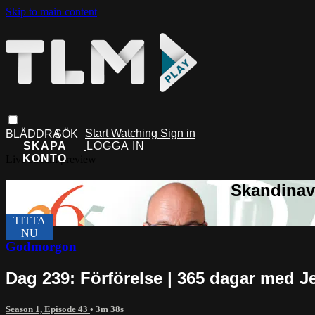
Skip to main content
Start Watching
Sign in
Live stream preview
Godmorgon
Dag 239: Förförelse | 365 dagar med J
Season 1, Episode 43
• 3m 38s