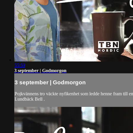
55:59
3 september | Godmorgon
3 september | Godmorgon
Pojkvännens tro väckte nyfikenhet som ledde henne fram till
Lundbäck Bell .