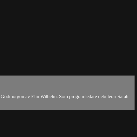
as Godmorgon av Elin Wilhelm. Som programledare debuterar Sarah