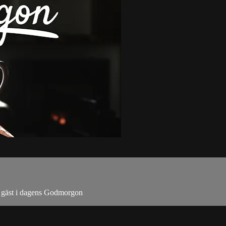
r gäst i dagens Godmorgon