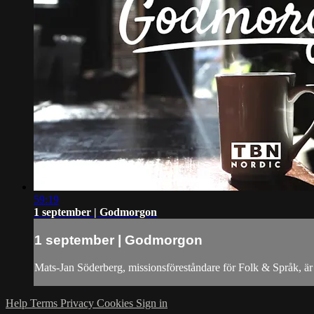
59:19
1 september | Godmorgon
1 september | Godmorgon
Mats-Jan Söderberg, missionsföreståndare för Folk & Språk, ä
Help
Terms
Privacy
Cookies
Sign in