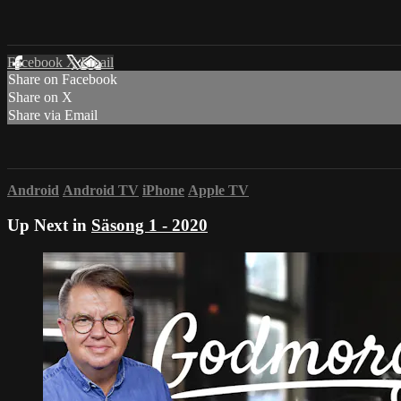
Facebook
X
Email
Share on Facebook
Share on X
Share via Email
Android
Android TV
iPhone
Apple TV
Up Next in
Säsong 1 - 2020