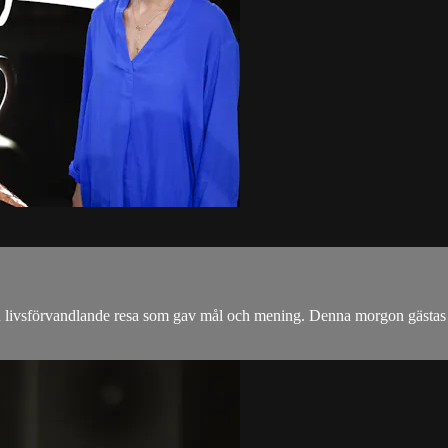
 en livsförvandlande resa som gav mål och mening. Denna morgon gäst