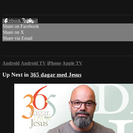
Facebook
X
Email
Share on Facebook
Share on X
Share via Email
Android
Android TV
iPhone
Apple TV
Up Next in
365 dagar med Jesus