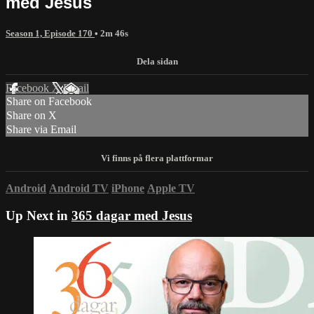
med Jesus
Season 1, Episode 170
• 2m 46s
Facebook
X
Email
Share on Facebook
Share on X
Share via Email
Android
Android TV
iPhone
Apple TV
Up Next in
365 dagar med Jesus