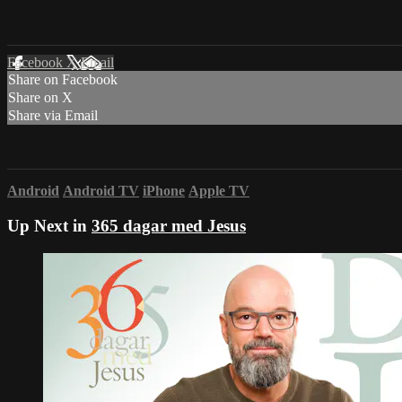
Facebook
X
Email
Share on Facebook
Share on X
Share via Email
Android
Android TV
iPhone
Apple TV
Up Next in
365 dagar med Jesus