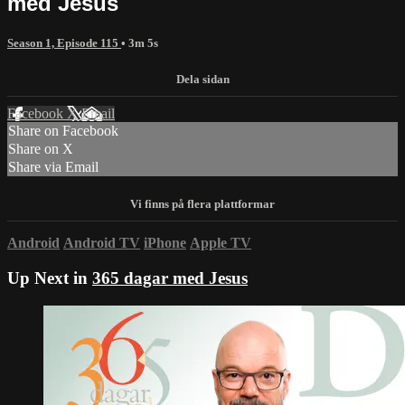
med Jesus
Season 1, Episode 115
• 3m 5s
Facebook
X
Email
Share on Facebook
Share on X
Share via Email
Android
Android TV
iPhone
Apple TV
Up Next in
365 dagar med Jesus