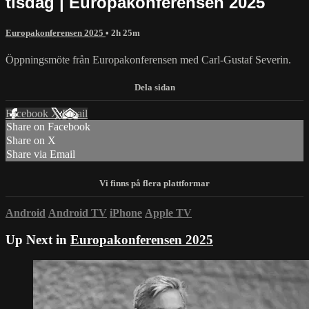
tisdag | Europakonferensen 2025
Europakonferensen 2025
• 2h 25m
Öppningsmöte från Europakonferensen med Carl-Gustaf Severin.
Facebook
X
Email
Share on Facebook
Share on X
Share via Email
Android
Android TV
iPhone
Apple TV
Up Next in
Europakonferensen 2025