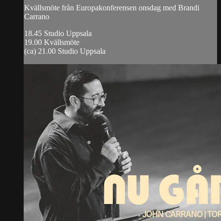
Kvällsmöte från Europakonferensen onsdag med Brandi
Carrano
18.45 Studio Uppsala
19.00 Kvällsmöte
(ca) 21.00 Studio Uppsala