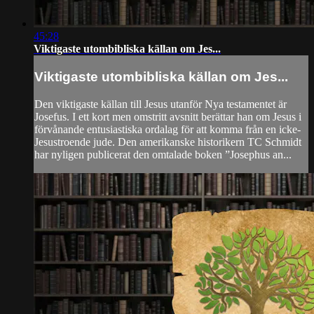
45:28
Viktigaste utombibliska källan om Jes...
Viktigaste utombibliska källan om Jes...
Den viktigaste källan till Jesus utanför Nya testamentet är
Josefus. I ett kort men omstritt avsnitt berättar han om Jesus i
förvånande entusiastiska ordalag för att komma från en icke-
Jesustroende jude. Den amerikanske historikern TC Schmidt
har nyligen publicerat den omtalade boken ”Josephus an...