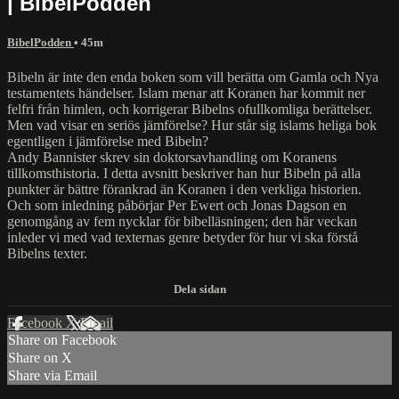
| BibelPodden
BibelPodden
• 45m
Bibeln är inte den enda boken som vill berätta om Gamla och Nya
testamentets händelser. Islam menar att Koranen har kommit ner
felfri från himlen, och korrigerar Bibelns ofullkomliga berättelser.
Men vad visar en seriös jämförelse? Hur står sig islams heliga bok
egentligen i jämförelse med Bibeln?
Andy Bannister skrev sin doktorsavhandling om Koranens
tillkomsthistoria. I detta avsnitt beskriver han hur Bibeln på alla
punkter är bättre förankrad än Koranen i den verkliga historien.
Och som inledning påbörjar Per Ewert och Jonas Dagson en
genomgång av fem nycklar för bibelläsningen; den här veckan
inleder vi med vad texternas genre betyder för hur vi ska förstå
Bibelns texter.
Facebook
X
Email
Share on Facebook
Share on X
Share via Email