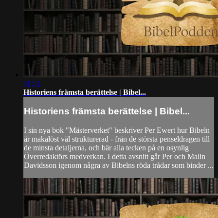
41:51
Historiens främsta berättelse | Bibel...
Historiens främsta berättelse | Bibel...
I sin nya bok "Mästerverket" beskriver Per Ewert hur Bibeln
är makalöst väl strukturerad - från de största penseldragen till
de minsta detaljerna, och bär alla tecken på en osynlig
Överredaktörs medverkan. I detta avsnitt går Per och Malin
Davidsson igenom några av Bibelns röda trådar som binder ...