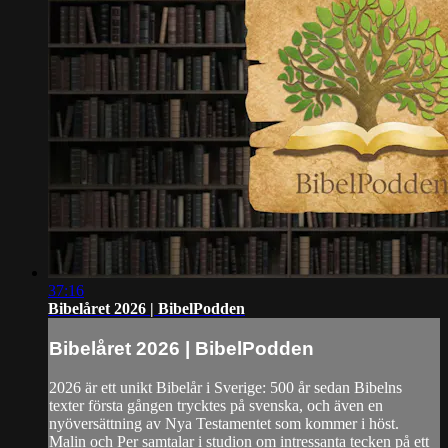
37:16
Bibelåret 2026 | BibelPodden
Bibelåret 2026 | BibelPodden
2026 är ett unikt Bibelår i Sverige: 500 år sedan Bibelns
texter första gången trycktes på svenska, och även en
nyöversättning av Nya Testamentet som kommer i höst.
Malin och Per samtalar i studion om intressanta tecken på ett