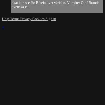
ökat intresse för Bibeln över världen. Vi möter Olof Brandt,
Svenska B...
Help
Terms
Privacy
Cookies
Sign in
×