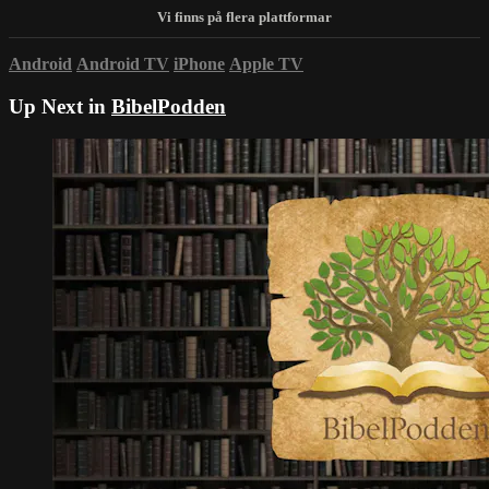
Android
Android TV
iPhone
Apple TV
Up Next in
BibelPodden