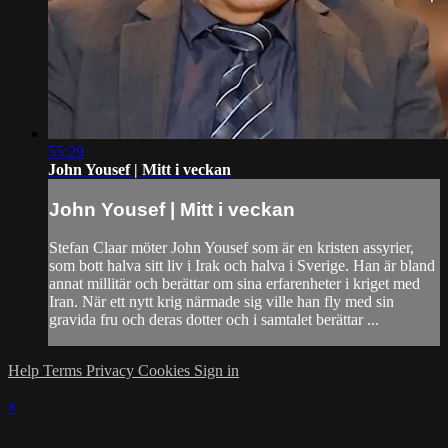
55:29
John Yousef | Mitt i veckan
John Yousef | Mitt i veckan
Stefan Claar möter John Yousef som är en kristen assyrier,
som bott halva sitt liv i Irak och halva i Sverige. Han är bland
annat millitär och berättar om sina erfarenheter i kriget med
Iran. När ett nytt krig närmade sig ville han fly med sin
gravida fru och deras dotter och i samtalet berättar ...
Help
Terms
Privacy
Cookies
Sign in
×