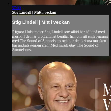
57:09
Stig Lindell | Mitt i veckan
Stig Lindell | Mitt i veckan
Rigmor Holst möter Stig Lindell som alltid har hållt på med
musik. I det här programmet berättar han om sitt engagemang
med The Sound of Samuelsons och hur den kristna musiken
har ändrats genom åren. Med musik utav The Sound of
Samuelsons.