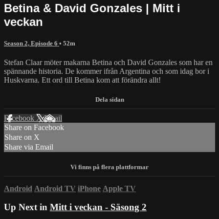
Betina & David Gonzales | Mitt i
veckan
Season 2, Episode 6
• 52m
Stefan Claar möter makarna Betina och David Gonzales som har en
spännande historia. De kommer ifrån Argentina och som idag bor i
Huskvarna. Ett ord till Betina kom att förändra allt!
Facebook
X
Email
Share on Facebook
Share on X
Share via Email
Android
Android TV
iPhone
Apple TV
Up Next in
Mitt i veckan - Säsong 2