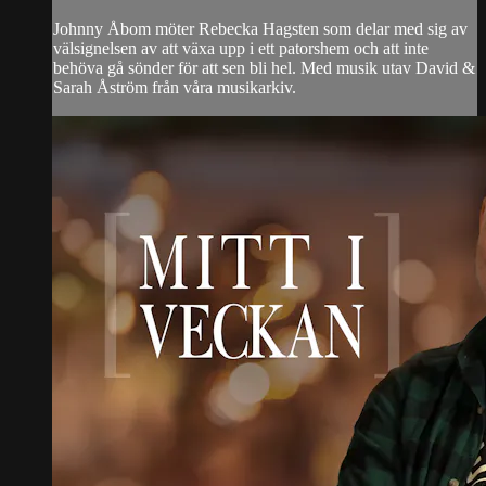
Johnny Åbom möter Rebecka Hagsten som delar med sig av
välsignelsen av att växa upp i ett patorshem och att inte
behöva gå sönder för att sen bli hel. Med musik utav David &
Sarah Åström från våra musikarkiv.