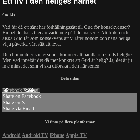
Ett liv i den heliges närhet
9m 14s
Vad får då ett sånt här förhållningssätt till Gud för konsekvenser?
En hel del har vi redan varit inne på i denna serie. Att frukta och
älska Gud får som konsekvens att vi låter honom och hans heliga
vilja påverka vårt sätt att leva.
Den här undervisningsserien kommer att handla om Guds helighet.
Men vad innebär det då mer konkret att Gud är helig? Ja, det är ju
inte minst det som vi ska utforska i den här serien.
Facebook
X
Email
Share on Facebook
Share on X
Share via Email
Android
Android TV
iPhone
Apple TV