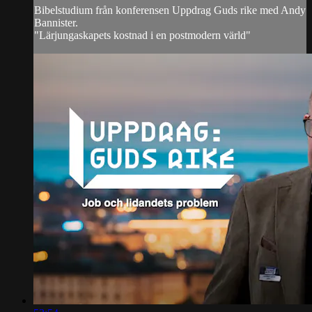
Bibelstudium från konferensen Uppdrag Guds rike med Andy
Bannister.
"Lärjungaskapets kostnad i en postmodern värld"