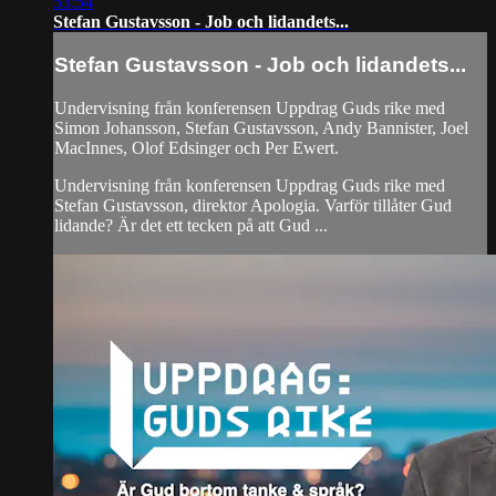
53:54
Stefan Gustavsson - Job och lidandets...
Stefan Gustavsson - Job och lidandets...
Undervisning från konferensen Uppdrag Guds rike med
Simon Johansson, Stefan Gustavsson, Andy Bannister, Joel
MacInnes, Olof Edsinger och Per Ewert.
Undervisning från konferensen Uppdrag Guds rike med
Stefan Gustavsson, direktor Apologia. Varför tillåter Gud
lidande? Är det ett tecken på att Gud ...