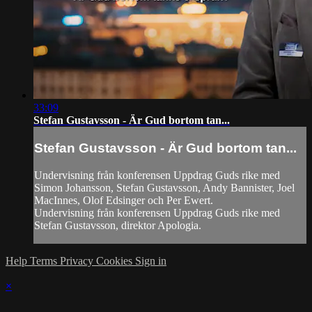
33:09
Stefan Gustavsson - Är Gud bortom tan...
Stefan Gustavsson - Är Gud bortom tan...
Undervisning från konferensen Uppdrag Guds rike med
Simon Johansson, Stefan Gustavsson, Andy Bannister, Joel
MacInnes, Olof Edsinger och Per Ewert.
Undervisning från konferensen Uppdrag Guds rike med
Stefan Gustavsson, direktor Apologia.
Help
Terms
Privacy
Cookies
Sign in
×