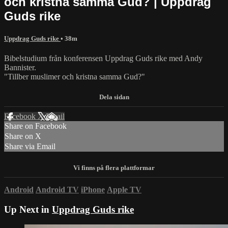
och kristna samma Gud? | Uppdrag
Guds rike
Uppdrag Guds rike
• 38m
Bibelstudium från konferensen Uppdrag Guds rike med Andy
Bannister.
"Tillber muslimer och kristna samma Gud?"
Facebook
X
Email
Share on Facebook
Share on X
Share via Email
Android
Android TV
iPhone
Apple TV
Up Next in
Uppdrag Guds rike