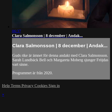
06:37
Clara Salmonsson | 8 december | Andak...
Clara Salmonsson | 8 december | Andak...
Guds rike är ämnet för denna andakt med Clara Salmonsson.
Sarah Lundbäck Bell och Margareta Moberg sjunger Fröjdas
vart sinne.
Programmet är från 2020.
Help
Terms
Privacy
Cookies
Sign in
×