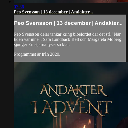
07:36
Peo Svensson | 13 december | Andakter...
Peo Svensson | 13 december | Andakter...
Peo Svensson delar tankar kring bibelordet där det stå "När
tiden var inne". Sara Lundbäck Bell och Margareta Moberg
sjunger En stjärna lyser så klar.
Programmet är från 2020.