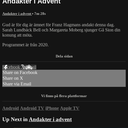
Andakter i Advent
Andakter i advent
• 7m 28s
Gud är för dig är ämnet för Franz Hagmans andakt denna dag.
Sarah Lundbäck Bell och Margareta Moberg sjunger Gå Sion din
konung att möta.
Programmet är från 2020.
Facebook
X
Email
Share on Facebook
Share on X
Share via Email
Android
Android TV
iPhone
Apple TV
Up Next in
Andakter i advent