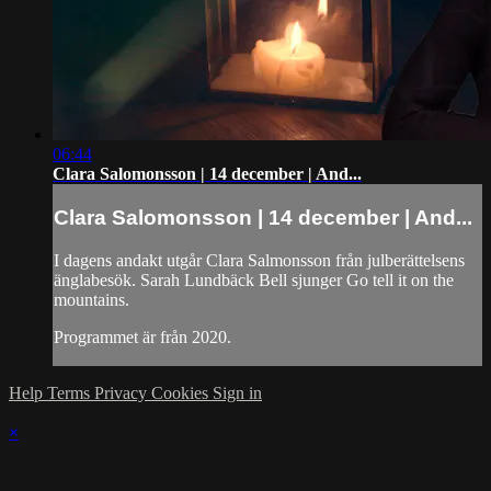
06:44
Clara Salomonsson | 14 december | And...
Clara Salomonsson | 14 december | And...
I dagens andakt utgår Clara Salmonsson från julberättelsens
änglabesök. Sarah Lundbäck Bell sjunger Go tell it on the
mountains.
Programmet är från 2020.
Help
Terms
Privacy
Cookies
Sign in
×