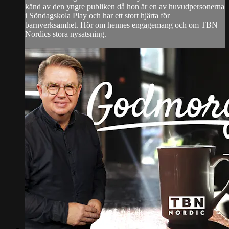
känd av den yngre publiken då hon är en av huvudpersonerna
i Söndagskola Play och har ett stort hjärta för
barnverksamhet. Hör om hennes engagemang och om TBN
Nordics stora nysatsning.