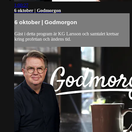
1:00:27
6 oktober | Godmorgon
6 oktober | Godmorgon
Gäst i detta program är KG Larsson och samtalet kretsar
kring profetian och ändens tid.