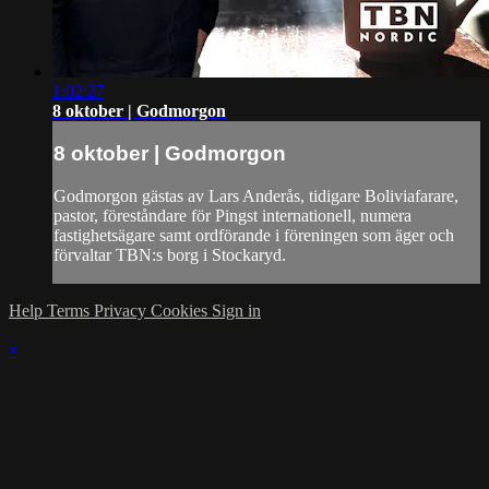
1:02:27
8 oktober | Godmorgon
8 oktober | Godmorgon
Godmorgon gästas av Lars Anderås, tidigare Boliviafarare,
pastor, föreståndare för Pingst internationell, numera
fastighetsägare samt ordförande i föreningen som äger och
förvaltar TBN:s borg i Stockaryd.
Help
Terms
Privacy
Cookies
Sign in
×