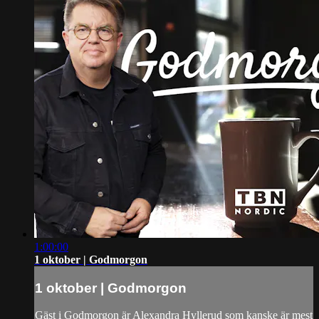
1:00:00
1 oktober | Godmorgon
1 oktober | Godmorgon
Gäst i Godmorgon är Alexandra Hyllerud som kanske är mest