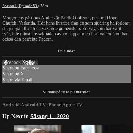
Season 1, Episode 53
• 58m
Morgonens gäst hos Anders är Patrik Olofsson, pastor i Hope
Church, Vetlanda. Hör hans livsresa från att som sjuåring ha förlorat
sin pappa till att leda växande gemenskap. En väg som har varit
svår, inte minst i avsaknaden av en pappa, men i saknaden fann han
också den perfekta Fadern.
Facebook
X
Email
Share on Facebook
Share on X
Share via Email
Android
Android TV
iPhone
Apple TV
Up Next in
Säsong 1 - 2020