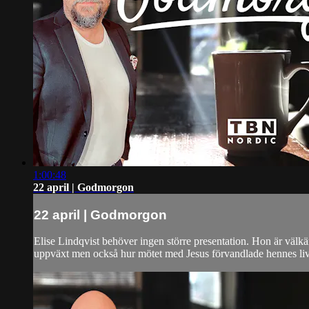
1:00:48
22 april | Godmorgon
22 april | Godmorgon
Elise Lindqvist behöver ingen större presentation. Hon är välkä
uppväxt men också hur mötet med Jesus förvandlade hennes liv 