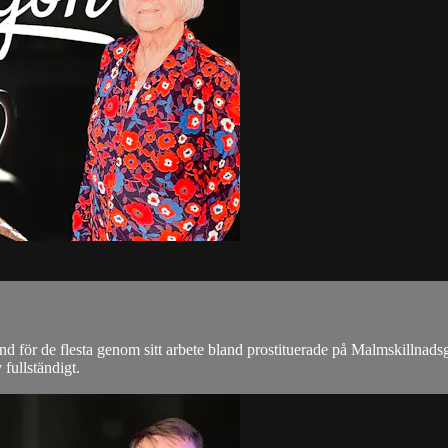
nd för de flesta genom sitt arbete bland prostituerade på Malmskillnads
fullständigt.