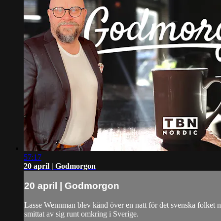
57:17
20 april | Godmorgon
20 april | Godmorgon
Lasse Wennman blev känd över en natt för det svenska folket nä
smittat av sig runt omkring i Sverige.