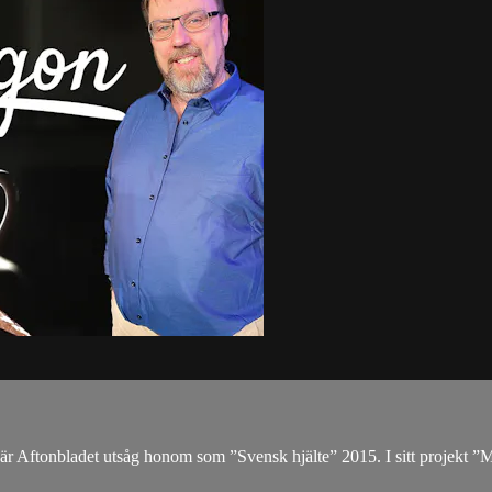
r Aftonbladet utsåg honom som ”Svensk hjälte” 2015. I sitt projekt ”M