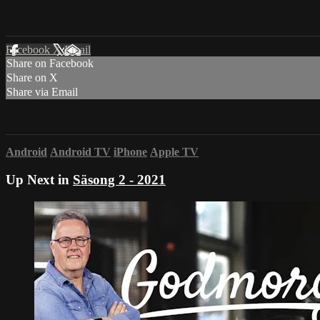
Facebook
X
Email
Share on Facebook
Share on X
Share via Email
Android
Android TV
iPhone
Apple TV
Up Next in
Säsong 2 - 2021