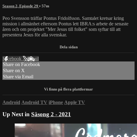
Season 2, Episode 29
• 57m
Peo Svensson träffar Pontus Fridolfsson. Samtalet kretsar kring
mission i allmänhet eftersom Pontus lett IBRA:s arbete de senaste
åren och om projektet "Mer Jesus till folket" som syftar till att
presentera Jesus för alla svenskar.
Facebook
X
Email
Share on Facebook
Share on X
Share via Email
Android
Android TV
iPhone
Apple TV
Up Next in
Säsong 2 - 2021