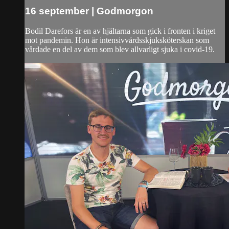
16 september | Godmorgon
Bodil Darefors är en av hjältarna som gick i fronten i kriget
mot pandemin. Hon är intensivvårdsskjuksköterskan som
vårdade en del av dem som blev allvarligt sjuka i covid-19.