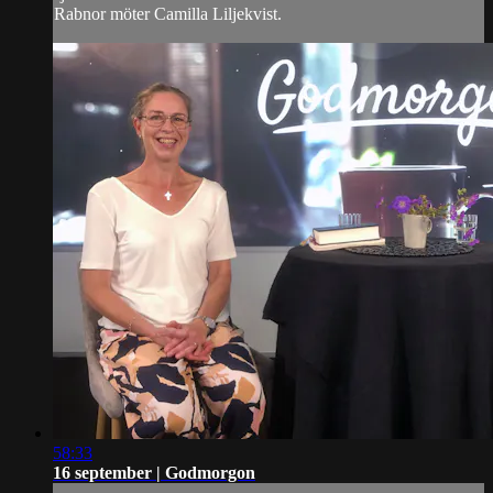
Rabnor möter Camilla Liljekvist.
58:33
16 september | Godmorgon