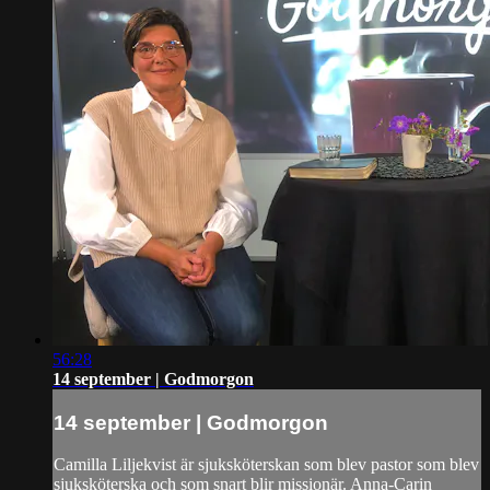
56:28
14 september | Godmorgon
14 september | Godmorgon
Camilla Liljekvist är sjuksköterskan som blev pastor som blev
sjuksköterska och som snart blir missionär. Anna-Carin