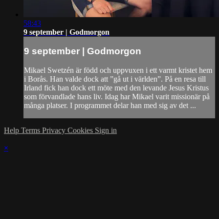
58:43
9 september | Godmorgon
9 september | Godmorgon
Mikael Swetzén är född och uppvuxen i ett varmt kristet hem
i Borås. Han valde dock att ”gå ut i världen”. På en resa till
Irland fick han dock ett möte med den levande Jesus Kristus
som förvandlade hans liv. Idag har Mikael varit missionär på
många platser. I programmet delar han med sig av det ...
Help
Terms
Privacy
Cookies
Sign in
×