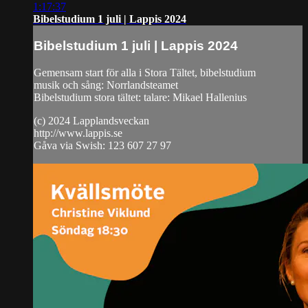
1:17:37
Bibelstudium 1 juli | Lappis 2024
Bibelstudium 1 juli | Lappis 2024
Gemensam start för alla i Stora Tältet, bibelstudium
musik och sång: Norrlandsteamet
Bibelstudium stora tältet: talare: Mikael Hallenius
(c) 2024 Lapplandsveckan
http://www.lappis.se
Gåva via Swish: 123 607 27 97