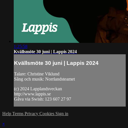
1:25:58
Kvällsmöte 30 juni | Lappis 2024
Kvällsmöte 30 juni | Lappis 2024
Talare: Christine Viklund
Sång och musik: Norrlandsteamet
(c) 2024 Lapplandsveckan
http://www.lappis.se
Gåva via Swish: 123 607 27 97
Help
Terms
Privacy
Cookies
Sign in
×