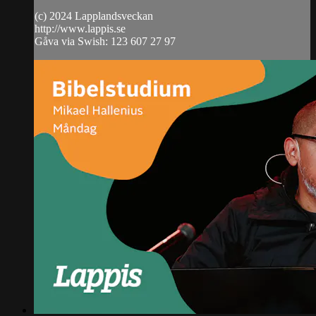
(c) 2024 Lapplandsveckan
http://www.lappis.se
Gåva via Swish: 123 607 27 97