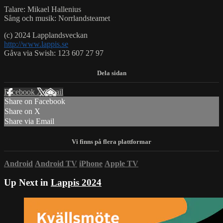
Talare: Mikael Hallenius
Sång och musik: Norrlandsteamet
(c) 2024 Lapplandsveckan
http://www.lappis.se
Gåva via Swish: 123 607 27 97
Facebook
X
Email
Share on Facebook
Share on X
Share via Email
Android
Android TV
iPhone
Apple TV
Up Next in
Lappis 2024