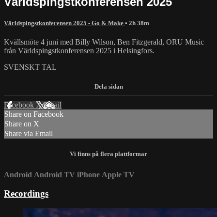
Världspingstkonferensen 2025
Världspingstkonferensen 2025 - Go & Make
• 2h 38m
Kvällsmöte 4 juni med Billy Wilson, Ben Fitzgerald, ORU Music
från Världspingstkonferensen 2025 i Helsingfors.
SVENSKT TAL
Facebook
X
Email
Share on Facebook
Share on X
Share via Email
Android
Android TV
iPhone
Apple TV
Recordings