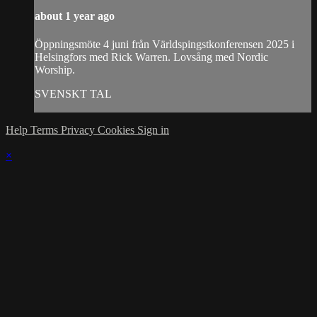
about 1 year ago
Öppningsmöte 4 juni från Världspingstkonferensen 2025 i
Helsingfors med Rick Warren. Lovsång med Nordic
Worship.
SVENSKT TAL
Help
Terms
Privacy
Cookies
Sign in
×