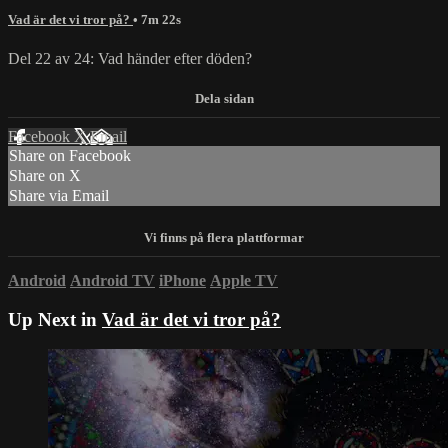
Vad är det vi tror på?
• 7m 22s
Del 22 av 24: Vad händer efter döden?
Facebook
X
Email
Share on Facebook
Share on X
Share via Email
Android
Android TV
iPhone
Apple TV
Up Next in
Vad är det vi tror på?