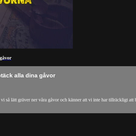
 gåvor
ptäck alla dina gåvor
r vi så lätt gräver ner våra gåvor och känner att vi inte har tillräckligt 