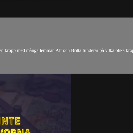
 en kropp med många lemmar. Alf och Britta funderar på vilka olika kr