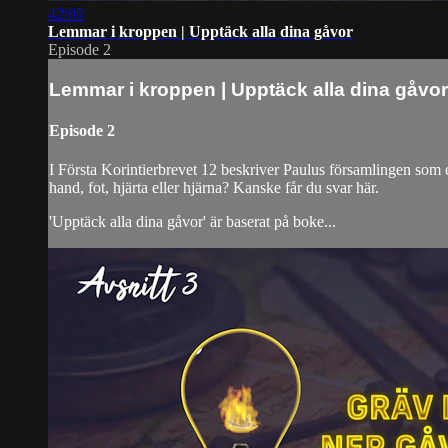
42:05
Lemmar i kroppen | Upptäck alla dina gåvor
Episode 2
Lemmar i kroppen | Upptäck alla dina gåvor
Episode 2
I Första Korintierbrevet 12 beskriver Paulus församlingen som
hand, fot, hjärta eller hjärna? Kanske får du svar här.
'Upptäck alla dina gåvor' är baserat på boke...