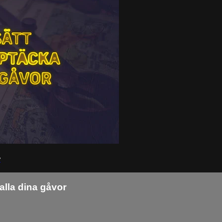
r
alla dina gåvor