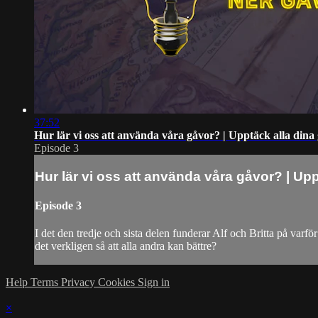
37:52
Hur lär vi oss att använda våra gåvor? | Upptäck alla dina
Episode 3
Hur lär vi oss att använda våra gåvor? | Up
Episode 3
I det den tredje och sista delen funderar Alf och Britta på varfö
det verkligen så att alla andra kan bättre?
Help
Terms
Privacy
Cookies
Sign in
×