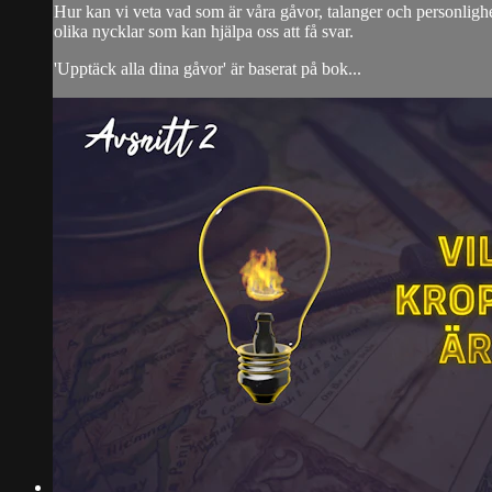
Hur kan vi veta vad som är våra gåvor, talanger och personlighet
olika nycklar som kan hjälpa oss att få svar.
'Upptäck alla dina gåvor' är baserat på bok...