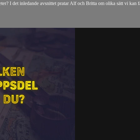
er? I det inledande avsnittet pratar Alf och Britta om olika sätt vi kan 