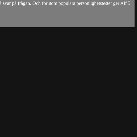
få svar på frågan. Och förutom populära personlighetstester ger Alf 5