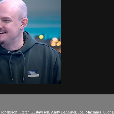
ohansson, Stefan Gustavsson, Andy Bannister, Joel MacInnes, Olof E