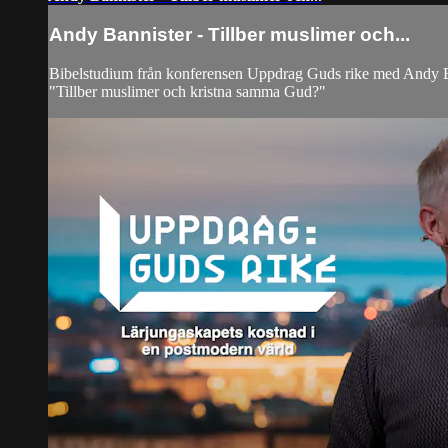
Andy Bannister - Tillber muslimer och...
Bibelstudium från konferensen Uppdrag Guds rike med Andy B
"Tillber muslimer och kristna samma Gud?"