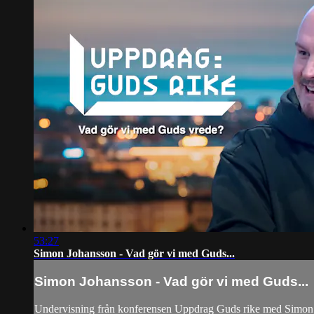
53:27
Simon Johansson - Vad gör vi med Guds...
Simon Johansson - Vad gör vi med Guds...
Undervisning från konferensen Uppdrag Guds rike med Simon J