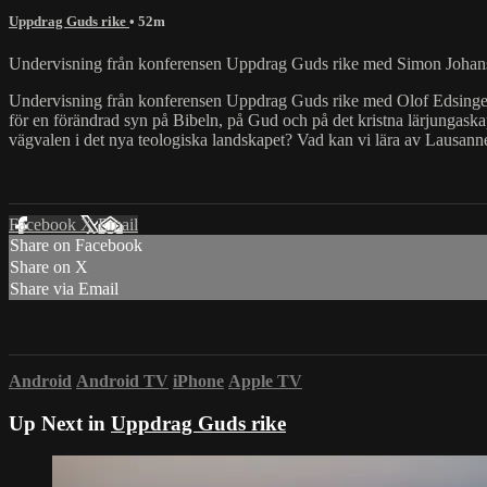
Uppdrag Guds rike
• 52m
Undervisning från konferensen Uppdrag Guds rike med Simon Johanss
Undervisning från konferensen Uppdrag Guds rike med Olof Edsinger, g
för en förändrad syn på Bibeln, på Gud och på det kristna lärjungaska
vägvalen i det nya teologiska landskapet? Vad kan vi lära av Lausannerö
Facebook
X
Email
Share on Facebook
Share on X
Share via Email
Android
Android TV
iPhone
Apple TV
Up Next in
Uppdrag Guds rike