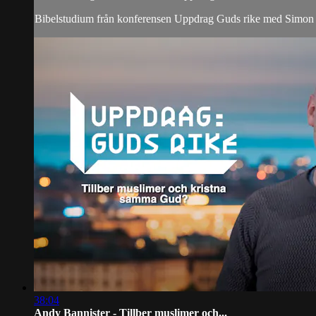
Bibelstudium från konferensen Uppdrag Guds rike med Simon
38:04
Andy Bannister - Tillber muslimer och...