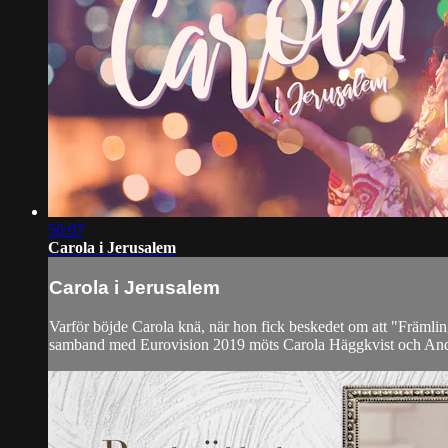
56:07
Carola i Jerusalem
Carola i Jerusalem
Varför böjde Carola knä, när hon fick beskedet om att "Främling" b
samband med Eurovision 2019 möts Carola Häggkvist och Anders