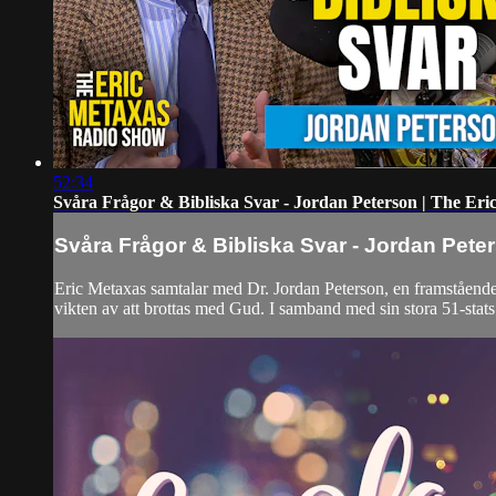
52:34
Svåra Frågor & Bibliska Svar - Jordan Peterson | The Er
Svåra Frågor & Bibliska Svar - Jordan Pete
Eric Metaxas samtalar med Dr. Jordan Peterson, en framståend
vikten av att brottas med Gud. I samband med sin stora 51-stats