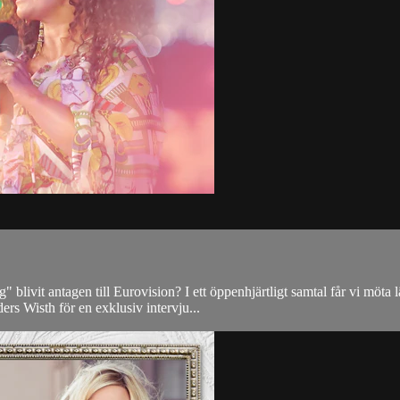
livit antagen till Eurovision? I ett öppenhjärtligt samtal får vi möta lär
 Wisth för en exklusiv intervju...