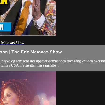
ic Metaxas Show
rson | The Eric Metaxas Show
e psykolog som rönt stor uppmärksamhet och framgång världen över und
 turné i USA ifrågasätter han samhälle...