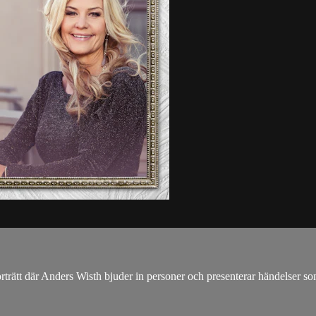
orträtt där Anders Wisth bjuder in personer och presenterar händelser so