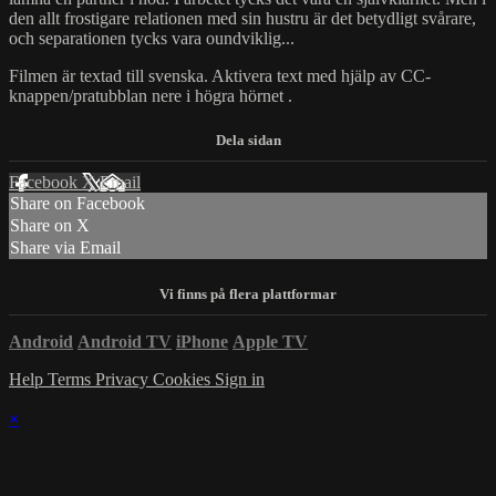
den allt frostigare relationen med sin hustru är det betydligt svårare,
och separationen tycks vara oundviklig...
Filmen är textad till svenska. Aktivera text med hjälp av CC-
knappen/pratubblan nere i högra hörnet .
Facebook
X
Email
Share on Facebook
Share on X
Share via Email
Android
Android TV
iPhone
Apple TV
Help
Terms
Privacy
Cookies
Sign in
×