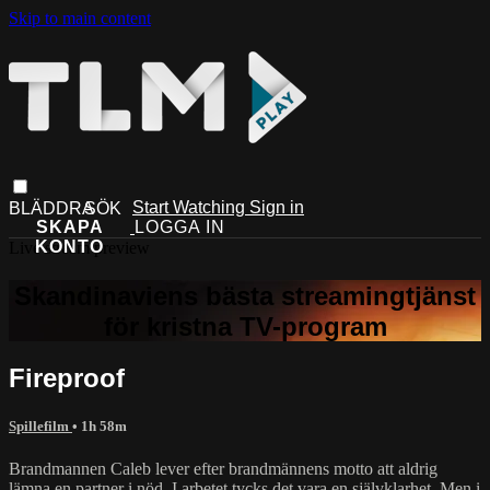
Skip to main content
Start Watching
Sign in
Live stream preview
Fireproof
Spillefilm
• 1h 58m
Brandmannen Caleb lever efter brandmännens motto att aldrig
lämna en partner i nöd. I arbetet tycks det vara en självklarhet. Men i