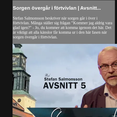
Sorgen övergår i förtvivlan | Avsnitt...
Stefan Salmonsson beskriver när sorgen går i över i
förtvivlan. Många ställer sig frågan "Kommer jag aldrig vara
glad igen?" - Jo, du kommer att komma igenom det här. Det
är viktigt att alla känslor får komma ur i den här fasen när
sorgen övergår i förtvivlan.