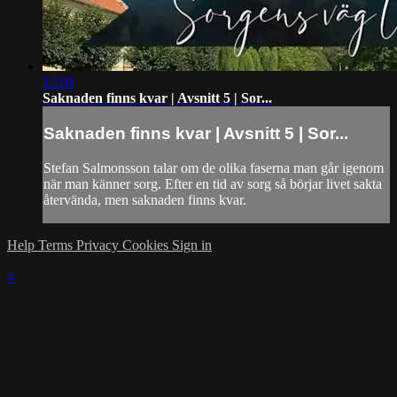
12:01
Saknaden finns kvar | Avsnitt 5 | Sor...
Saknaden finns kvar | Avsnitt 5 | Sor...
Stefan Salmonsson talar om de olika faserna man går igenom
när man känner sorg. Efter en tid av sorg så börjar livet sakta
återvända, men saknaden finns kvar.
Help
Terms
Privacy
Cookies
Sign in
×