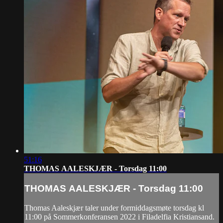
51:16
THOMAS AALESKJÆR - Torsdag 11:00
THOMAS AALESKJÆR - Torsdag 11:00
Thomas Aaleskjær taler under formiddagsmøte torsdag kl
11:00 på Sommerkonferansen 2022 i Filadelfia Kristiansand.