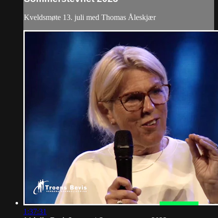
Kveldsmøte 13. juli med Thomas Åleskjær
1:37:31