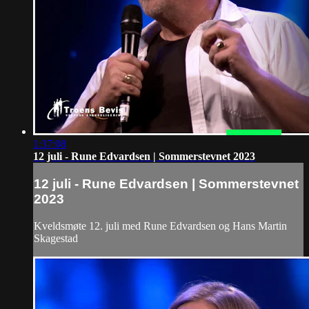
1:37:08
12 juli - Rune Edvardsen | Sommerstevnet 2023
12 juli - Rune Edvardsen | Sommerstevnet
2023
Kveldsmøte 12. juli med Rune Edvardsen og Hans Martin
Skagestad