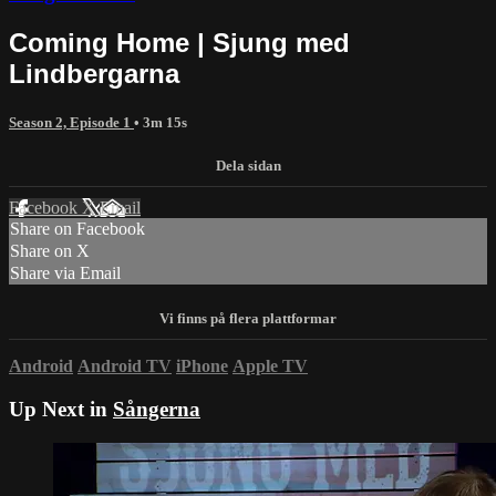
Coming Home | Sjung med
Lindbergarna
Season 2, Episode 1
• 3m 15s
Facebook
X
Email
Share on Facebook
Share on X
Share via Email
Android
Android TV
iPhone
Apple TV
Up Next in
Sångerna